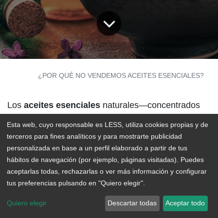
BLOG
¿POR QUÉ NO VENDEMOS ACEITES ESENCIALES?
Los
aceites esenciales
naturales—concentrados
de extractos de plantas que conservan el aroma o
Esta web, cuyo responsable es LESS, utiliza cookies propias y de
sabor de la planta original—han ganado popularidad
terceros para fines analíticos y para mostrarte publicidad
personalizada en base a un perfil elaborado a partir de tus
en los últimos años. De hecho, en 2016, esta
hábitos de navegación (por ejemplo, páginas visitadas). Puedes
industria estaba valorada en unos
7 mil millones
aceptarlas todas, rechazarlas o ver más información y configurar
de dólares
, mientras que en 2022 su valor de
tus preferencias pulsando en "Quiero elegir".
mercado ascendió a casi
22 mil millones de
Quiero elegir
Descartar todas
Aceptar todo
dólares
, con una
previsión de crecimiento anual