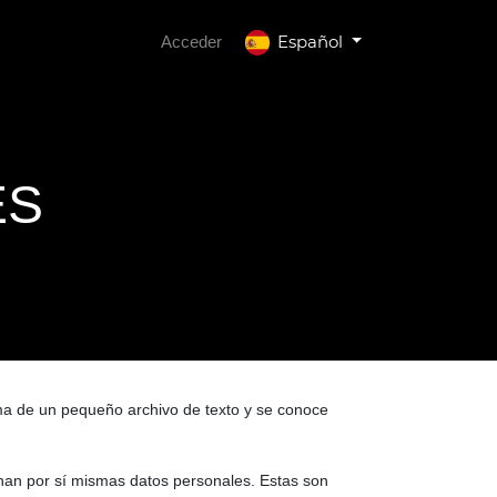
Español
Acceder
ES
rma de un pequeño archivo de texto y se conoce
onan por sí mismas datos personales. Estas son