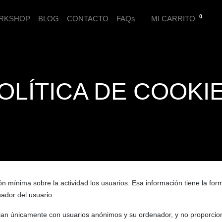
0
RKSHOP
BLOG
CONTACTO
FAQs
MI CARRITO
OLÍTICA DE COOKI
n mínima sobre la actividad los usuarios. Esa información tiene la fo
ador del usuario.
ocian únicamente con usuarios anónimos y su ordenador, y no proporci