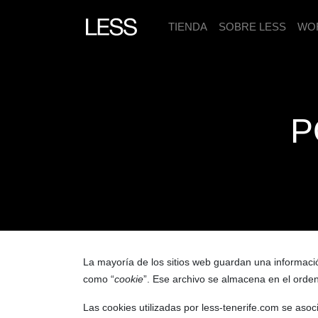
TIENDA
SOBRE LESS
WO
P
La mayoría de los sitios web guardan una informació
como “
cookie
”. Ese archivo se almacena en el orden
Las cookies utilizadas por less-tenerife.com se as