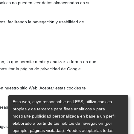
 cookies no pueden leer datos almacenados en su
os, facilitando la navegación y usabilidad de
tan, lo que permite medir y analizar la forma en que
nsultar la página de privacidad de Google
n nuestro sitio Web. Aceptar estas cookies te
Esta web, cuyo responsable es LESS, utiliza cookies
seas, impedir que sean instaladas en tu disco duro.
propias y de terceros para fines analíticos y para
mostrarte publicidad personalizada en base a un perfil
elaborado a partir de tus hábitos de navegación (por
iguración:
ejemplo, páginas visitadas). Puedes aceptarlas todas,