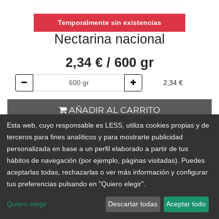
Temporalmente sin existencias
Nectarina nacional
2,34
€
/
600
gr
2,34
€
AÑADIR AL CARRITO
Esta web, cuyo responsable es LESS, utiliza cookies propias y de
Temporalmente sin existencias
terceros para fines analíticos y para mostrarte publicidad
personalizada en base a un perfil elaborado a partir de tus
Add to Wishlist
hábitos de navegación (por ejemplo, páginas visitadas). Puedes
aceptarlas todas, rechazarlas o ver más información y configurar
ORIGEN:
España
tus preferencias pulsando en "Quiero elegir".
Disfruta del sabor auténtico y natural de estas nectarinas de
Quiero elegir
Descartar todas
Aceptar todo
origen 100% nacional, respetando los tiempos naturales de la