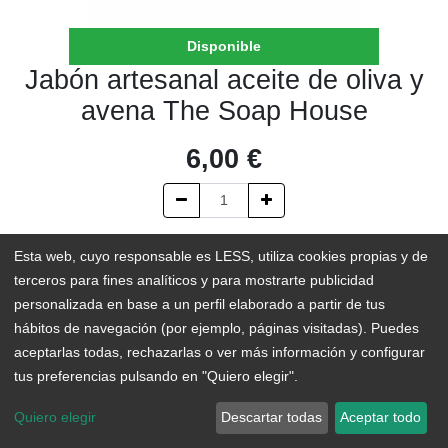
Disponible
Jabón artesanal aceite de oliva y
avena The Soap House
6,00
€
AÑADIR AL CARRITO
Esta web, cuyo responsable es LESS, utiliza cookies propias y de
terceros para fines analíticos y para mostrarte publicidad
En existencias
personalizada en base a un perfil elaborado a partir de tus
hábitos de navegación (por ejemplo, páginas visitadas). Puedes
Add to Wishlist
aceptarlas todas, rechazarlas o ver más información y configurar
tus preferencias pulsando en "Quiero elegir".
Elaborado en Tenerife por The Soap House, este jabón está
Quiero elegir
Descartar todas
Aceptar todo
indicado para pieles secas, sensibles o irritadas ya que la avena