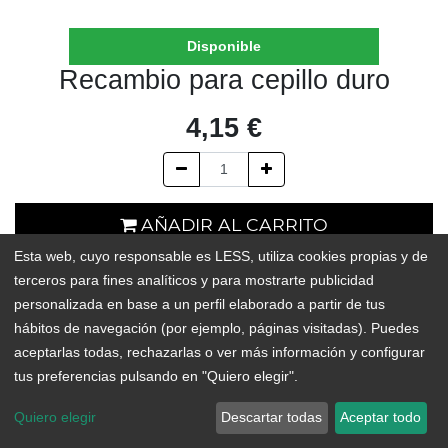
Disponible
Recambio para cepillo duro
4,15
€
AÑADIR AL CARRITO
Esta web, cuyo responsable es LESS, utiliza cookies propias y de
En existencias
terceros para fines analíticos y para mostrarte publicidad
personalizada en base a un perfil elaborado a partir de tus
Add to Wishlist
hábitos de navegación (por ejemplo, páginas visitadas). Puedes
aceptarlas todas, rechazarlas o ver más información y configurar
tus preferencias pulsando en "Quiero elegir".
Alarga la vida de tu cepillo para fregar con este recambio de
madera y fibras vegetales de dureza alta.
Quiero elegir
Descartar todas
Aceptar todo