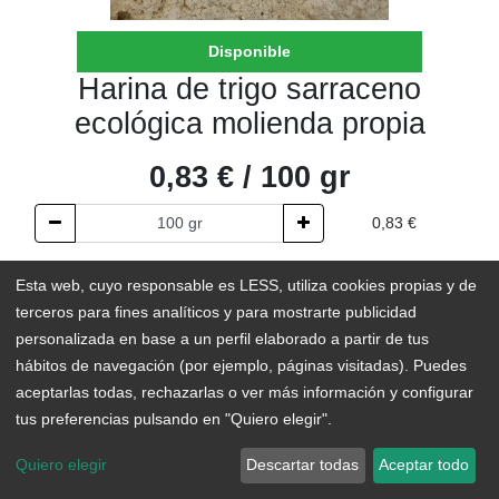
Disponible
Harina de trigo sarraceno
ecológica molienda propia
0,83
€
/
100
gr
0,83
€
AÑADIR AL CARRITO
Esta web, cuyo responsable es LESS, utiliza cookies propias y de
terceros para fines analíticos y para mostrarte publicidad
En existencias
personalizada en base a un perfil elaborado a partir de tus
hábitos de navegación (por ejemplo, páginas visitadas). Puedes
Add to Wishlist
aceptarlas todas, rechazarlas o ver más información y configurar
tus preferencias pulsando en "Quiero elegir".
Elaborada 100% con trigo sarraceno en nuestro molino, esta
Quiero elegir
Descartar todas
Aceptar todo
harina puede usarse para recetas dulces y saladas. Además,
tiene un perfil nutricional superior al de las harinas