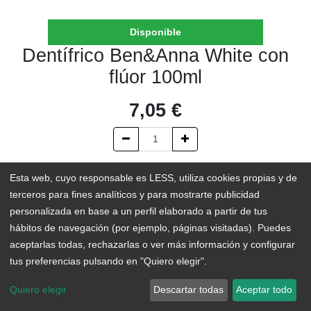
Disponible
Dentífrico Ben&Anna White con
flúor 100ml
7,05
€
AÑADIR AL CARRITO
Esta web, cuyo responsable es LESS, utiliza cookies propias y de
terceros para fines analíticos y para mostrarte publicidad
En existencias
personalizada en base a un perfil elaborado a partir de tus
hábitos de navegación (por ejemplo, páginas visitadas). Puedes
Add to Wishlist
aceptarlas todas, rechazarlas o ver más información y configurar
tus preferencias pulsando en "Quiero elegir".
Quiero elegir
Descartar todas
Aceptar todo