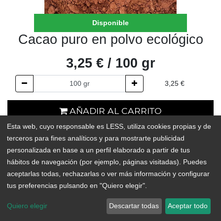
Disponible
Cacao puro en polvo ecológico
3,25
€
/
100
gr
3,25
€
AÑADIR AL CARRITO
Esta web, cuyo responsable es LESS, utiliza cookies propias y de
En existencias
terceros para fines analíticos y para mostrarte publicidad
personalizada en base a un perfil elaborado a partir de tus
Add to Wishlist
hábitos de navegación (por ejemplo, páginas visitadas). Puedes
aceptarlas todas, rechazarlas o ver más información y configurar
tus preferencias pulsando en "Quiero elegir".
Quiero elegir
Descartar todas
Aceptar todo
Cacao puro en polvo desgrasado (parte del cacao desprovista de