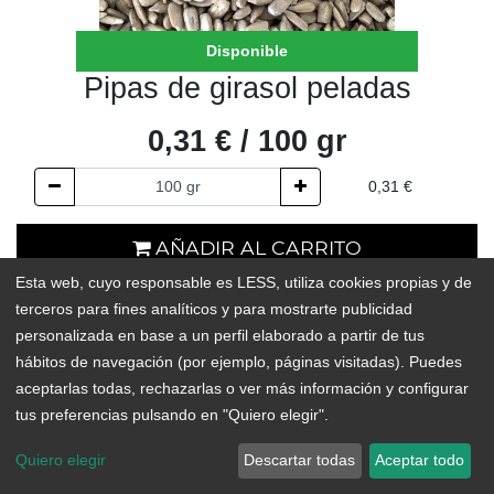
Disponible
Pipas de girasol peladas
0,31
€
/
100
gr
0,31
€
AÑADIR AL CARRITO
Esta web, cuyo responsable es LESS, utiliza cookies propias y de
En existencias
terceros para fines analíticos y para mostrarte publicidad
personalizada en base a un perfil elaborado a partir de tus
Add to Wishlist
hábitos de navegación (por ejemplo, páginas visitadas). Puedes
aceptarlas todas, rechazarlas o ver más información y configurar
Semilla de girasol pelada. Un sano y excelente snack que
tus preferencias pulsando en "Quiero elegir".
también puede utilizarse para aderezar ensaladas o cremas.
Quiero elegir
Descartar todas
Aceptar todo