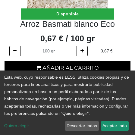
Disponible
Arroz Basmati blanco Eco
0,67
€
/
100
gr
0,67
€
AÑADIR AL CARRITO
Esta web, cuyo responsable es LESS, utiliza cookies propias y de
En existencias
terceros para fines analíticos y para mostrarte publicidad
personalizada en base a un perfil elaborado a partir de tus
Add to Wishlist
hábitos de navegación (por ejemplo, páginas visitadas). Puedes
aceptarlas todas, rechazarlas o ver más información y configurar
tus preferencias pulsando en "Quiero elegir".
El arroz Basmati es uno de los más consumidos en el mundo, así
como la variedad más utilizada en la India. Se caracteriza
Quiero elegir
Descartar todas
Aceptar todo
principalmente por ser un arroz de grano fino y largo, y es muy