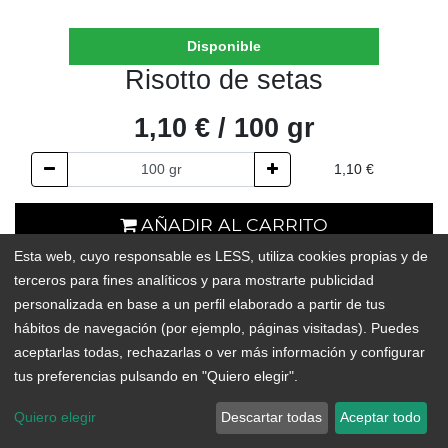
Disponible
Risotto de setas
1,10
€
/
100
gr
1,10
€
AÑADIR AL CARRITO
Esta web, cuyo responsable es LESS, utiliza cookies propias y de
En existencias
terceros para fines analíticos y para mostrarte publicidad
personalizada en base a un perfil elaborado a partir de tus
Add to Wishlist
hábitos de navegación (por ejemplo, páginas visitadas). Puedes
aceptarlas todas, rechazarlas o ver más información y configurar
tus preferencias pulsando en "Quiero elegir".
Mezcla de arroz con vegetales deshidratados y boletus, ideal
para preparar una sabrosa comida en pocos minutos.
Quiero elegir
Descartar todas
Aceptar todo