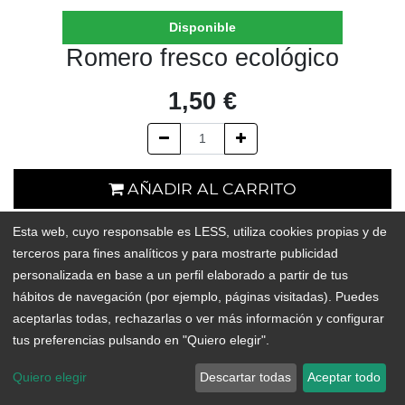
Disponible
Romero fresco ecológico
1,50
€
AÑADIR AL CARRITO
Esta web, cuyo responsable es LESS, utiliza cookies propias y de
En existencias
terceros para fines analíticos y para mostrarte publicidad
Add to Wishlist
personalizada en base a un perfil elaborado a partir de tus
hábitos de navegación (por ejemplo, páginas visitadas). Puedes
aceptarlas todas, rechazarlas o ver más información y configurar
tus preferencias pulsando en "Quiero elegir".
Quiero elegir
Descartar todas
Aceptar todo
ORIGEN:
La Medida (Güímar) o Playa San Juan