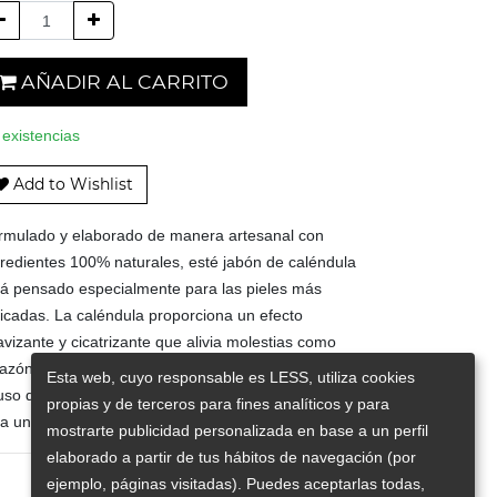
AÑADIR AL CARRITO
 existencias
Add to Wishlist
rmulado y elaborado de manera artesanal con
gredientes 100% naturales, esté jabón de caléndula
tá pensado especialmente para las pieles más
licadas. La caléndula proporciona un efecto
vizante y cicatrizante que alivia molestias como
cazón, eccema o pequeñas heridas. Es perfecto para
Esta web, cuyo responsable es LESS, utiliza cookies
 uso diario, tanto en rostro como en cuerpo, ya que
propias y de terceros para fines analíticos y para
a una sensación de limpieza sin resecar la piel.
mostrarte publicidad personalizada en base a un perfil
elaborado a partir de tus hábitos de navegación (por
ejemplo, páginas visitadas). Puedes aceptarlas todas,