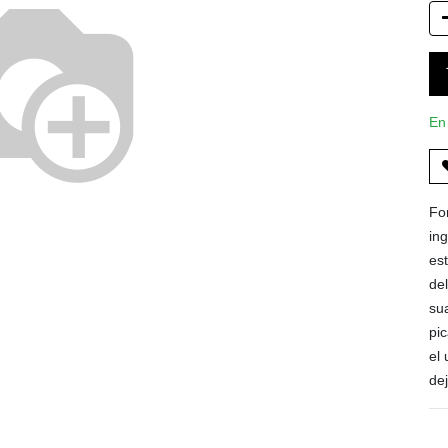
En
Fo
in
es
de
sua
pi
el
dej