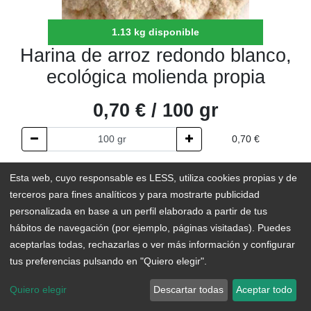
1.13 kg disponible
Harina de arroz redondo blanco,
ecológica molienda propia
0,70
€
/
100
gr
0,70
€
AÑADIR AL CARRITO
Esta web, cuyo responsable es LESS, utiliza cookies propias y de
terceros para fines analíticos y para mostrarte publicidad
1.13 kg disponible
personalizada en base a un perfil elaborado a partir de tus
hábitos de navegación (por ejemplo, páginas visitadas). Puedes
Add to Wishlist
aceptarlas todas, rechazarlas o ver más información y configurar
tus preferencias pulsando en "Quiero elegir".
Quiero elegir
Descartar todas
Aceptar todo