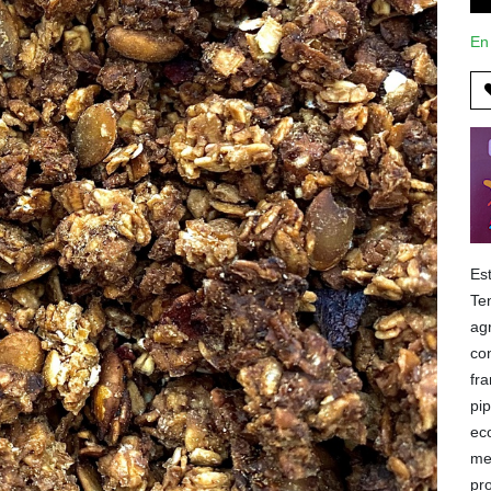
En
Es
Te
agr
co
fr
pi
ec
me
pr