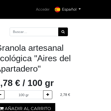
Español
Acceder
ranola artesanal
cológica "Aires del
partadero"
,78
€
/
100
gr
2,78
€
AÑADIR AL CARRITO