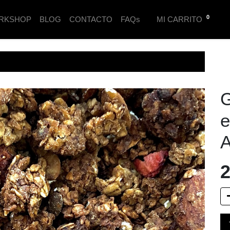
0
RKSHOP
BLOG
CONTACTO
FAQs
MI CARRITO
G
e
A
2