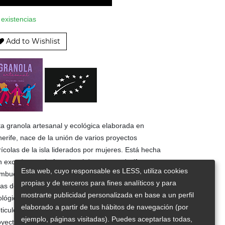
 existencias
Add to Wishlist
ta granola artesanal y ecológica elaborada en
nerife, nace de la unión de varios proyectos
ícolas de la isla liderados por mujeres. Está hecha
n excedentes de fruta local de temporada (fresa,
Esta web, cuyo responsable es LESS, utiliza cookies
ambuesa, plátano...), avena sin gluten, almendras,
propias y de terceros para fines analíticos y para
pas de calabaza y está endulzada con panela
mostrarte publicidad personalizada en base a un perfil
ológica. Todos estos ingredientes, elegidos
elaborado a partir de tus hábitos de navegación (por
ticulosamente por Lydia, la fundadora de este
ejemplo, páginas visitadas). Puedes aceptarlas todas,
oyecto, se mezclan y se hornean a baja temperatura