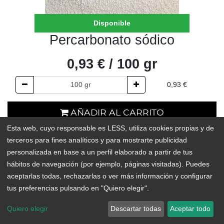
Disponible
Percarbonato sódico
0,93
€
/
100
gr
0,93
€
AÑADIR AL CARRITO
Esta web, cuyo responsable es LESS, utiliza cookies propias y de
En existencias
terceros para fines analíticos y para mostrarte publicidad
personalizada en base a un perfil elaborado a partir de tus
Add to Wishlist
hábitos de navegación (por ejemplo, páginas visitadas). Puedes
aceptarlas todas, rechazarlas o ver más información y configurar
tus preferencias pulsando en "Quiero elegir".
El percarbonato sódico es un blanqueante y quitamanchas
oxigenado, totalmente biodegradable, que tiene multitud de usos.
Quiero elegir
Descartar todas
Aceptar todo
Se usa tanto como potenciador del detergente como