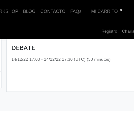
0
RKSHOP
BLOG
CONTACTO
FAQs
MI CARRITO
NTORNO SOSTENIBLE Y SIN PLÁSTICOS
Registro
Charl
DEBATE
14/12/22 17:00
-
14/12/22 17:30
(
UTC
) (
30 minutos
)