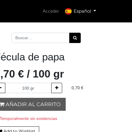
Español
Acceder
écula de papa
,70
€
/
100
gr
0,70
€
AÑADIR AL CARRITO
Temporalmente sin existencias
Add to Wishlist