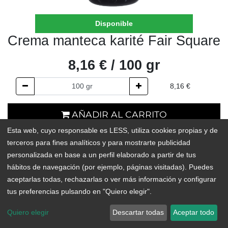
Disponible
Crema manteca karité Fair Square
8,16
€
/
100
gr
8,16
€
AÑADIR AL CARRITO
Esta web, cuyo responsable es LESS, utiliza cookies propias y de
En existencias
terceros para fines analíticos y para mostrarte publicidad
personalizada en base a un perfil elaborado a partir de tus
Add to Wishlist
hábitos de navegación (por ejemplo, páginas visitadas). Puedes
aceptarlas todas, rechazarlas o ver más información y configurar
La Loción Corporal de Manteca de Karité Fair Squared es
tus preferencias pulsando en "Quiero elegir".
una
crema hidratante enriquecida con manteca de karité
de
Comercio Justo proveniente de Ghana y aceite de oliva de
Quiero elegir
Descartar todas
Aceptar todo
Palestina,
ambos ricos en vitaminas, minerales y ácidos
grasos esenciales, perfecta para la hidratación del cuerpo.