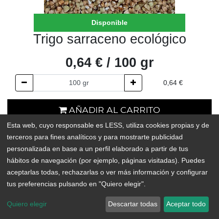
Disponible
Trigo sarraceno ecológico
0,64
€
/
100
gr
0,64
€
AÑADIR AL CARRITO
Esta web, cuyo responsable es LESS, utiliza cookies propias y de
En existencias
terceros para fines analíticos y para mostrarte publicidad
personalizada en base a un perfil elaborado a partir de tus
Add to Wishlist
hábitos de navegación (por ejemplo, páginas visitadas). Puedes
aceptarlas todas, rechazarlas o ver más información y configurar
tus preferencias pulsando en "Quiero elegir".
Este pseudocereal sin gluten, también conocido como alforfón, se
ha hecho más y más popular a gracias a sus múltiples
Quiero elegir
Descartar todas
Aceptar todo
propiedades nutritivas (aporta proteínas de alta calidad y