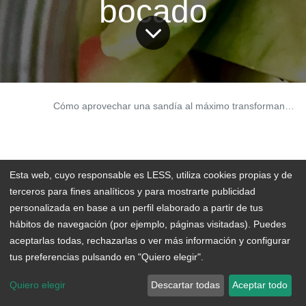
bocado
BLOG
Cómo aprovechar una sandía al máximo transformando su piel en un delicioso bocado
Esta web, cuyo responsable es LESS, utiliza cookies propias y de
¿Sabías que se pueden hacer “pepinillos” a partir
terceros para fines analíticos y para mostrarte publicidad
de las cáscaras de la sandía? Las sandías y los
personalizada en base a un perfil elaborado a partir de tus
hábitos de navegación (por ejemplo, páginas visitadas). Puedes
pepinos pertenecen a la misma familia de plantas,
aceptarlas todas, rechazarlas o ver más información y configurar
las cucurbitáceas, así que tienen características
tus preferencias pulsando en "Quiero elegir".
similares. Sin embargo y a diferencia del pepino, ni
Quiero elegir
Descartar todas
Aceptar todo
se ve sandía encurtida en los supermercados ni