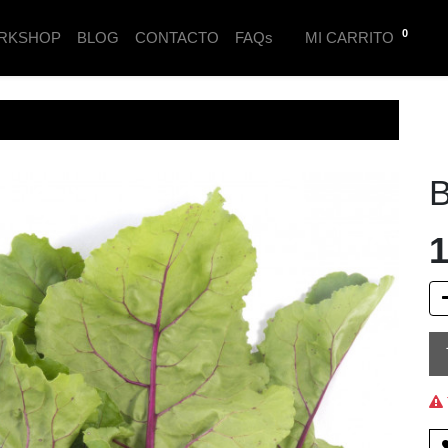
0
RKSHOP
BLOG
CONTACTO
FAQs
MI CARRITO
B
1