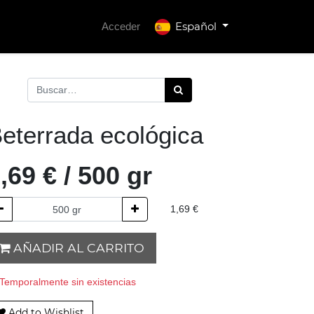
Español
Acceder
eterrada ecológica
,69
€
/
500
gr
1,69
€
AÑADIR AL CARRITO
Temporalmente sin existencias
Add to Wishlist